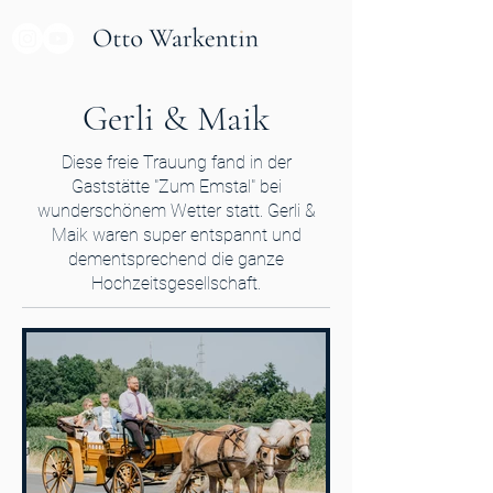
Gerli & Maik
Diese freie Trauung fand in der
Gaststätte "Zum Emstal" bei
wunderschönem Wetter statt. Gerli &
Maik waren super entspannt und
dementsprechend die ganze
Hochzeitsgesellschaft.